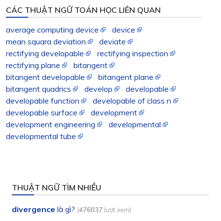
CÁC THUẬT NGỮ TOÁN HỌC LIÊN QUAN
average computing device
device
mean squara deviation
deviate
rectifying developable
rectifying inspection
rectifying plane
bitangent
bitangent developable
bitangent plane
bitangent quadrics
develop
developable
developable function
developable of class n
developable surface
development
development engineering
developmental
developmental tube
THUẬT NGỮ TÌM NHIỀU
divergence
là gì?
(
476037
lượt xem)