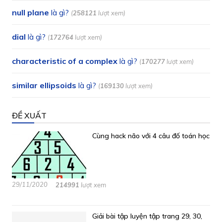
null plane
là gì?
(
258121
lượt xem)
dial
là gì?
(
172764
lượt xem)
characteristic of a complex
là gì?
(
170277
lượt xem)
similar ellipsoids
là gì?
(
169130
lượt xem)
ĐỀ XUẤT
Cùng hack não với 4 câu đố toán học
29/11/2020
214991
lượt xem
Giải bài tập luyện tập trang 29, 30,