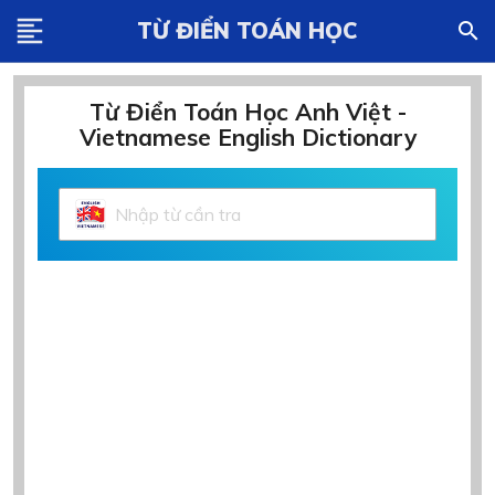
format_align_left
TỪ ĐIỂN TOÁN HỌC
search
Từ Điển Toán Học Anh Việt -
Vietnamese English Dictionary