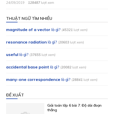
24/09/2019
128487
lượt xem
THUẬT NGỮ TÌM NHIỀU
magnitude of a vector
là gì?
(
45321
lượt xem)
resonance radiation
là gì?
(
20603
lượt xem)
useful
là gì?
(
37655
lượt xem)
accidental base point
là gì?
(
20082
lượt xem)
many-one correspondence
là gì?
(
28841
lượt xem)
ĐỀ XUẤT
Giải toán lớp 6 bài 7: Độ dài đoạn
thẳng