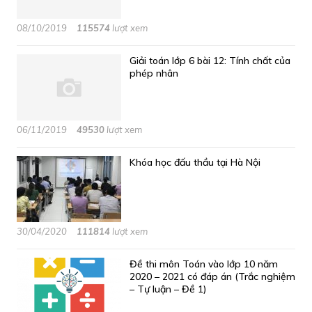
08/10/2019
115574
lượt xem
Giải toán lớp 6 bài 12: Tính chất của
phép nhân
06/11/2019
49530
lượt xem
Khóa học đấu thầu tại Hà Nội
30/04/2020
111814
lượt xem
Đề thi môn Toán vào lớp 10 năm
2020 – 2021 có đáp án (Trắc nghiệm
– Tự luận – Đề 1)