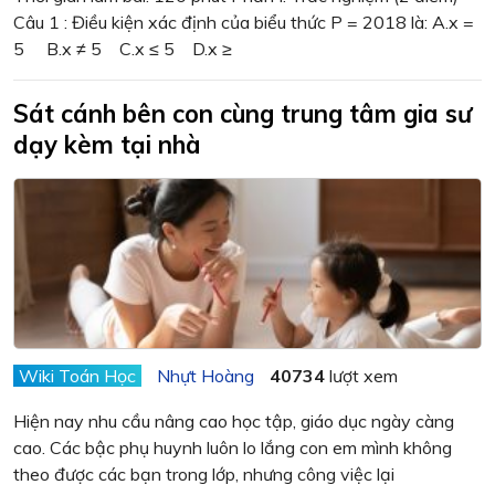
Câu 1 : Điều kiện xác định của biểu thức P = 2018 là: A.x =
5 B.x ≠ 5 C.x ≤ 5 D.x ≥
Sát cánh bên con cùng trung tâm gia sư
dạy kèm tại nhà
Wiki Toán Học
Nhựt Hoàng
40734
lượt xem
Hiện nay nhu cầu nâng cao học tập, giáo dục ngày càng
cao. Các bậc phụ huynh luôn lo lắng con em mình không
theo được các bạn trong lớp, nhưng công việc lại