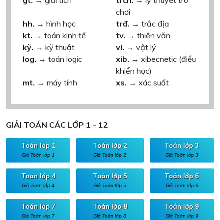
gt.
→ giải tích
trch.
→ lý thuyết trò
chơi
hh.
→ hình học
trđ.
→ trắc địa
kt.
→ toán kinh tế
tv.
→ thiên văn
kỹ.
→ kỹ thuật
vl.
→ vật lý
log.
→ toán logic
xib.
→ xibecnetic (điều
khiển học)
mt.
→ máy tính
xs.
→ xác suất
GIẢI TOÁN CÁC LỚP 1 - 12
Toán lớp 1
Toán lớp 2
Toán lớp 3
Giả Toán lớp 1
Giả Toán lớp 2
Giả Toán lớp 3
Toán lớp 4
Toán lớp 5
Toán lớp 6
Giả Toán lớp 4
Giả Toán lớp 5
Giả Toán lớp 6
Toán lớp 7
Toán lớp 8
Toán lớp 9
Giả Toán lớp 7
Giả Toán lớp 8
Giả Toán lớp 9