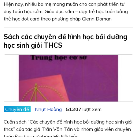
Hiện nay, nhiều ba mẹ mong muốn cho con phát triển tư
duy toán học sớm. Giáo dục sớm – dạy trẻ học toán bằng
thẻ học dot card theo phương pháp Glenn Doman
Sách các chuyên đề hình học bồi dưỡng
học sinh giỏi THCS
Chuyên đề
Nhựt Hoàng
51307
lượt xem
Cuốn sách “Các chuyên đề hình học bồi dưỡng học sinh giỏi
thcs” của tác giả Trần Văn Tấn và nhóm giáo viên chuyên
toán Đại học sư phạm Hà Nội biên