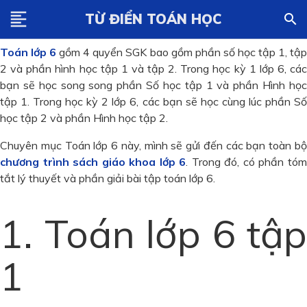
Giải bài tập toán 6
,
sgk toán 6
, giải toán lớp 6, giai toan 6,
format_align_left
TỪ ĐIỂN TOÁN HỌC
search
giai sgk toan lop 6, giải toán lớp 6 hình học.
Toán lớp 6
gồm 4 quyển SGK bao gồm phần số học tập 1, tậ
2 và phần hình học tập 1 và tập 2.
Trong học kỳ 1 lớp 6, các
bạn sẽ học song song phần Số học tập 1 và phần Hình học
tập 1.
Trong học kỳ 2 lớp 6, các bạn sẽ học cùng lúc phần S
học tập 2 và phần Hình học tập 2.
Chuyên mục Toán lớp 6 này, mình sẽ gửi đến các bạn toàn bộ
chương trình sách giáo khoa lớp 6
. Trong đó, có phần tó
tắt lý thuyết và phần giải bài tập toán lớp 6.
1. Toán lớp 6 tập
1