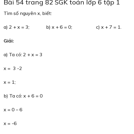
Bài 54 trang 82 SGK toán lớp 6 tập 1
Tìm số nguyên x, biết:
a) 2 + x = 3; b) x + 6 = 0; c) x + 7 = 1.
Giải:
a) Ta có: 2 + x = 3
x = 3 -2
x = 1;
b) Ta có: x + 6 = 0
x = 0 – 6
x = -6