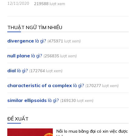
12/11/2020
219588
lượt xem
THUẬT NGỮ TÌM NHIỀU
divergence
là gì?
(
475971
lượt xem)
null plane
là gì?
(
256835
lượt xem)
dial
là gì?
(
172764
lượt xem)
characteristic of a complex
là gì?
(
170277
lượt xem)
similar ellipsoids
là gì?
(
169130
lượt xem)
ĐỀ XUẤT
Nỗi lo mua bằng đại có xin việc được