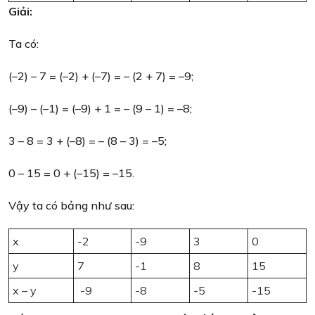
Giải:
Ta có:
(–2) – 7 = (–2) + (–7) = – (2 + 7) = –9;
(–9) – (–1) = (–9) + 1 = – (9 – 1) = –8;
3 – 8 = 3 + (–8) = – (8 – 3) = –5;
0 – 15 = 0 + (–15) = –15.
Vậy ta có bảng như sau:
x
-2
-9
3
0
y
7
-1
8
15
x – y
-9
-8
-5
-15