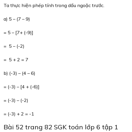
Ta thực hiện phép tính trong dấu ngoặc trước.
a) 5 – (7 – 9)
= 5 – [7+ (-9)]
= 5 – (-2)
= 5 + 2 = 7
b) (-3) – (4 – 6)
= (-3) – [4 + (-6)]
= (-3) – (-2)
= (-3) + 2 = -1
Bài 52 trang 82 SGK toán lớp 6 tập 1