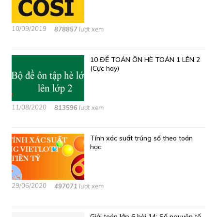
10/09/2019
878857
lượt xem
10 ĐỀ TOÁN ÔN HÈ TOÁN 1 LÊN 2
(Cực hay)
11/08/2020
813596
lượt xem
Tính xác suất trúng số theo toán
học
29/06/2020
497071
lượt xem
Giải toán lớp 6 bài 14: Số nguyên tố,