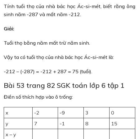
Tính tuổi thọ của nhà bác học Ác-si-mét, biết rằng ông
sinh năm -287 và mất năm -212.
Giải:
Tuổi thọ bằng năm mất trừ năm sinh.
Vậy ta có tuổi thọ của nhà bác học Ác-si-mét là:
-212 – (-287) = -212 + 287 = 75 (tuổi).
Bài 53 trang 82 SGK toán lớp 6 tập 1
Điền số thích hợp vào ô trống:
x
-2
-9
3
0
y
7
-1
8
15
x – y