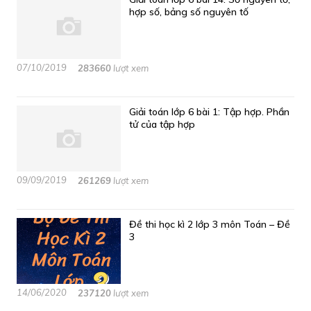
hợp số, bảng số nguyên tố
07/10/2019
283660
lượt xem
Giải toán lớp 6 bài 1: Tập hợp. Phần
tử của tập hợp
09/09/2019
261269
lượt xem
Đề thi học kì 2 lớp 3 môn Toán – Đề
3
14/06/2020
237120
lượt xem