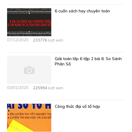
6 cuốn sách hay chuyên toán
07/12/2020
233776
lượt xem
Giải toán lớp 6 tập 2 bài 6: So Sánh
Phân Số
03/01/2020
225994
lượt xem
Công thức đại số tổ hợp