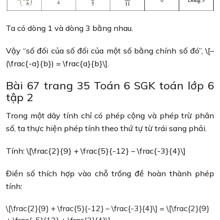
Ta có dòng 1 và dòng 3 bằng nhau.
Vậy “số đối của số đối của một số bằng chính số đó”, \[–
(\frac{-a}{b}) = \frac{a}{b}\].
Bài 67 trang 35 Toán 6 SGK toán lớp 6
tập 2
Trong một dãy tính chỉ có phép cộng và phép trừ phân
số, ta thực hiện phép tính theo thứ tự từ trái sang phải.
Tính: \[\frac{2}{9} + \frac{5}{-12} – \frac{-3}{4}\]
Điền số thích hợp vào chỗ trống đề hoàn thành phép
tính:
\[\frac{2}{9} + \frac{5}{-12} – \frac{-3}{4}\] = \[\frac{2}{9}
+ \frac{-5}{12} + \frac{3}{4}\]