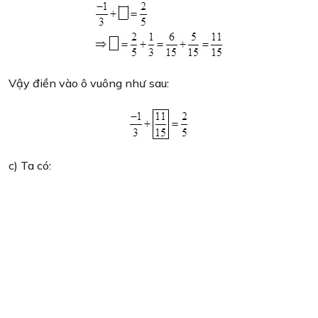
Vậy điền vào ô vuông như sau:
c) Ta có: