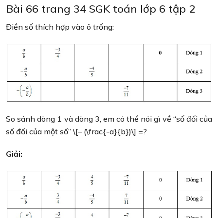
Bài 66 trang 34 SGK toán lớp 6 tập 2
Điền số thích hợp vào ô trống:
So sánh dòng 1 và dòng 3, em có thể nói gì về “số đối của
số đối của một số” \[– (\frac{-a}{b})\] =?
Giải: