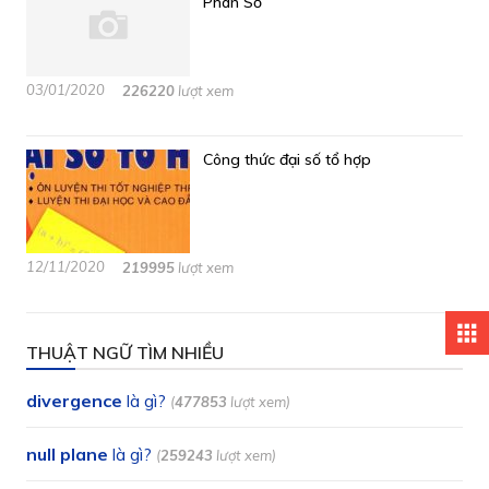
Phân Số
03/01/2020
226220
lượt xem
Công thức đại số tổ hợp
12/11/2020
219995
lượt xem
apps
THUẬT NGỮ TÌM NHIỀU
divergence
là gì?
(
477853
lượt xem)
null plane
là gì?
(
259243
lượt xem)