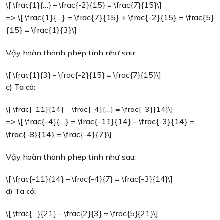
\[ \frac{1}{…} – \frac{-2}{15} = \frac{7}{15}\]
=> \[ \frac{1}{…} = \frac{7}{15} + \frac{-2}{15} = \frac{5}
{15} = \frac{1}{3}\]
Vậy hoàn thành phép tính như sau:
\[ \frac{1}{3} – \frac{-2}{15} = \frac{7}{15}\]
c) Ta có:
\[ \frac{-11}{14} – \frac{-4}{…} = \frac{-3}{14}\]
=> \[ \frac{-4}{…} = \frac{-11}{14} – \frac{-3}{14} =
\frac{-8}{14} = \frac{-4}{7}\]
Vậy hoàn thành phép tính như sau:
\[ \frac{-11}{14} – \frac{-4}{7} = \frac{-3}{14}\]
d) Ta có:
\[ \frac{…}{21} – \frac{2}{3} = \frac{5}{21}\]