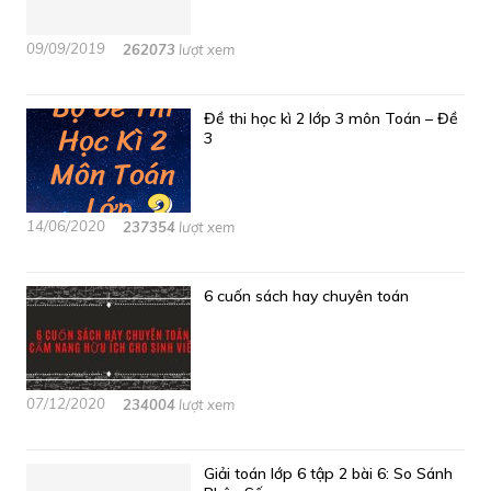
09/09/2019
262073
lượt xem
Đề thi học kì 2 lớp 3 môn Toán – Đề
3
14/06/2020
237354
lượt xem
6 cuốn sách hay chuyên toán
07/12/2020
234004
lượt xem
Giải toán lớp 6 tập 2 bài 6: So Sánh