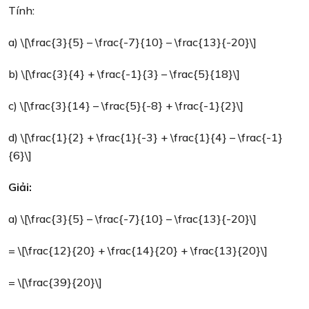
Tính:
a) \[\frac{3}{5} – \frac{-7}{10} – \frac{13}{-20}\]
b) \[\frac{3}{4} + \frac{-1}{3} – \frac{5}{18}\]
c) \[\frac{3}{14} – \frac{5}{-8} + \frac{-1}{2}\]
d) \[\frac{1}{2} + \frac{1}{-3} + \frac{1}{4} – \frac{-1}
{6}\]
Giải:
a) \[\frac{3}{5} – \frac{-7}{10} – \frac{13}{-20}\]
= \[\frac{12}{20} + \frac{14}{20} + \frac{13}{20}\]
= \[\frac{39}{20}\]