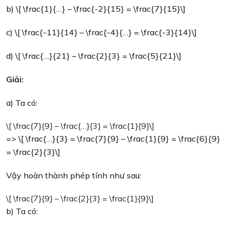
b) \[ \frac{1}{…} – \frac{-2}{15} = \frac{7}{15}\]
c) \[ \frac{-11}{14} – \frac{-4}{…} = \frac{-3}{14}\]
d) \[ \frac{…}{21} – \frac{2}{3} = \frac{5}{21}\]
Giải:
a) Ta có:
\[ \frac{7}{9} – \frac{…}{3} = \frac{1}{9}\]
=> \[ \frac{…}{3} = \frac{7}{9} – \frac{1}{9} = \frac{6}{9}
= \frac{2}{3}\]
Vậy hoàn thành phép tính như sau:
\[ \frac{7}{9} – \frac{2}{3} = \frac{1}{9}\]
b) Ta có: