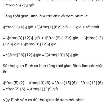
= \frac{5}{2}\] giờ
Tổng thời gian Bình làm các việc và xem phim là:
\[\frac{1}{4}\] giờ + \[\frac{1}{6}\] giờ + 1 giờ + 45 phút
= \[\frac{3}{12}\] giờ + \[\frac{2}{12}\] giờ + \[\frac{12}
{12}\] giờ + \[\frac{9}{12}\] giờ
= \[\frac{26}{12}\] giờ = \[\frac{13}{6}\] giờ.
Số thời gian Bình có hơn tổng thời gian Bình làm các việc
là:
\[\frac{5}{2} – \frac{13}{6} = \frac{15}{6} – \frac{13}{6}
= \frac{2}{6} = \frac{1}{3}\] giờ
Vậy Bình vẫn có đủ thời gian để xem hết phim.