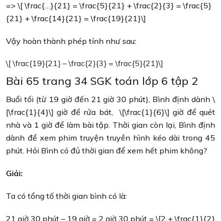
=> \[ \frac{…}{21} = \frac{5}{21} + \frac{2}{3} = \frac{5}
{21} + \frac{14}{21} = \frac{19}{21}\]
Vậy hoàn thành phép tính như sau:
\[ \frac{19}{21} – \frac{2}{3} = \frac{5}{21}\]
Bài 65 trang 34 SGK toán lớp 6 tập 2
Buổi tối (từ 19 giờ đến 21 giờ 30 phút), Bình định dành \
[\frac{1}{4}\] giờ để rửa bát, \[\frac{1}{6}\] giờ để quét
nhà và 1 giờ để làm bài tập. Thời gian còn lại, Bình định
dành để xem phim truyện truyền hình kéo dài trong 45
phút. Hỏi Bình có đủ thời gian để xem hết phim không?
Giải:
Ta có tổng tố thời gian bình có là:
21 giờ 30 phút – 19 giờ = 2 giờ 30 phút = \[2 + \frac{1}{2}