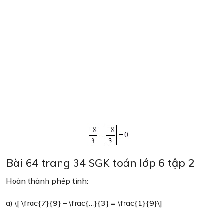
Bài 64 trang 34 SGK toán lớp 6 tập 2
Hoàn thành phép tính:
a) \[ \frac{7}{9} – \frac{…}{3} = \frac{1}{9}\]