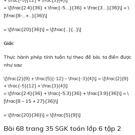
= \[\frac{2.4}{36} + \frac{-5….}{36} + \frac{3….}{36}\] = \
[\frac{8-…+…}{36}\]
= \[\frac{20}{36}\] = \[\frac{…}{…}\]
Giải:
Thực hành phép tính tuần tự theo đề bài, ta điền được
như sau:
\[\frac{2}{9} + \frac{5}{-12} – \frac{-3}{4}\] = \[\frac{2}{9}
+ \frac{-5}{12} + \frac{3}{4}\]
= \[\frac{2.4}{36} + \frac{-5.3}{36} + \frac{3.9}{36}\] = \
[\frac{8 – 15 + 27}{36}\]
= \[\frac{20}{36}\] = \[\frac{5}{9}\]
Bài 68 trang 35 SGK toán lớp 6 tập 2