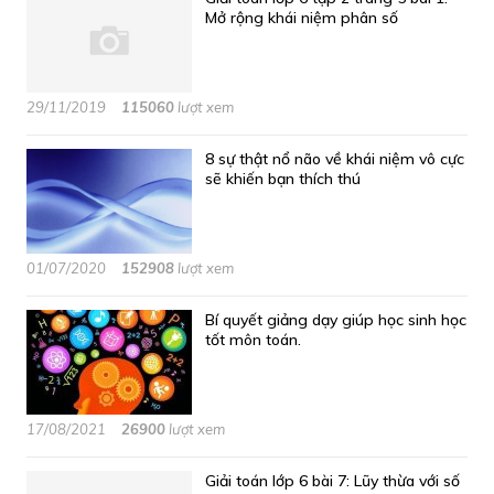
Mở rộng khái niệm phân số
29/11/2019
115060
lượt xem
8 sự thật nổ não về khái niệm vô cực
sẽ khiến bạn thích thú
01/07/2020
152908
lượt xem
Bí quyết giảng dạy giúp học sinh học
tốt môn toán.
17/08/2021
26900
lượt xem
Giải toán lớp 6 bài 7: Lũy thừa với số