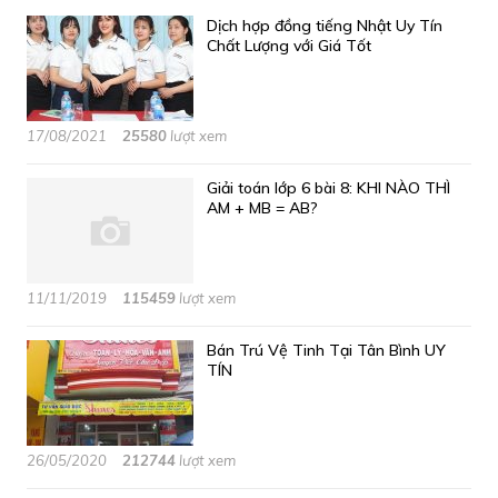
Dịch hợp đồng tiếng Nhật Uy Tín
Chất Lượng với Giá Tốt
17/08/2021
25580
lượt xem
Giải toán lớp 6 bài 8: KHI NÀO THÌ
AM + MB = AB?
11/11/2019
115459
lượt xem
Bán Trú Vệ Tinh Tại Tân Bình UY
TÍN
26/05/2020
212744
lượt xem