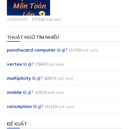
14/06/2020
237142
lượt xem
THUẬT NGỮ TÌM NHIỀU
punchucard computer
là gì?
(
21729
lượt xem)
vertex
là gì?
(
79603
lượt xem)
multiplicity
là gì?
(
48972
lượt xem)
mobile
là gì?
(
22615
lượt xem)
conception
là gì?
(
31129
lượt xem)
ĐỀ XUẤT