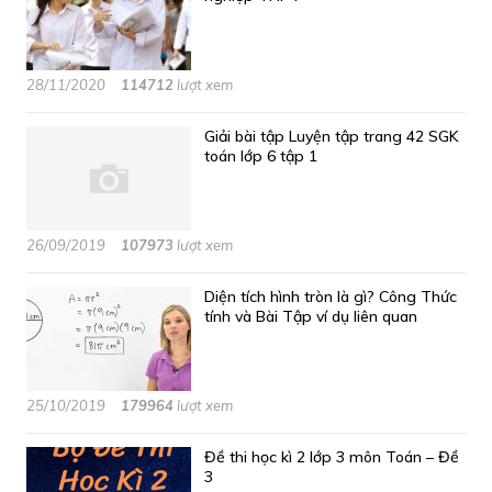
28/11/2020
114712
lượt xem
Giải bài tập Luyện tập trang 42 SGK
toán lớp 6 tập 1
26/09/2019
107973
lượt xem
Diện tích hình tròn là gì? Công Thức
tính và Bài Tập ví dụ liên quan
25/10/2019
179964
lượt xem
Đề thi học kì 2 lớp 3 môn Toán – Đề
3