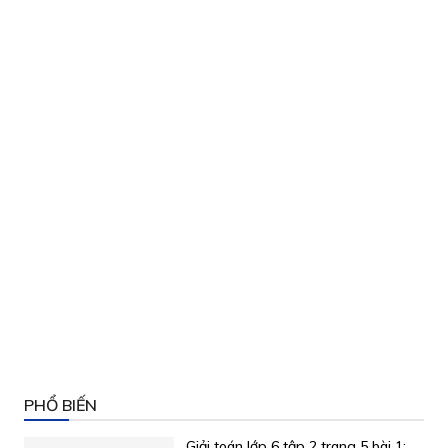
PHỔ BIẾN
Giải toán lớp 6 tập 2 trang 5 bài 1: