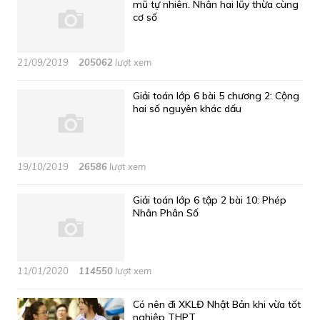
mũ tự nhiên. Nhân hai lũy thừa cùng
cơ số
21/09/2019
205062
lượt xem
Giải toán lớp 6 bài 5 chương 2: Cộng
hai số nguyên khác dấu
19/10/2019
26586
lượt xem
Giải toán lớp 6 tập 2 bài 10: Phép
Nhân Phân Số
11/01/2020
114550
lượt xem
Có nên đi XKLĐ Nhật Bản khi vừa tốt
nghiệp THPT