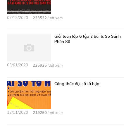
07/12/2020
233532
lượt xem
Giải toán lớp 6 tập 2 bài 6: So Sánh
Phân Số
03/01/2020
225925
lượt xem
Công thức đại số tổ hợp
12/11/2020
219250
lượt xem