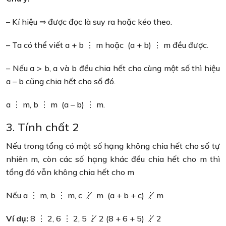
– Kí hiệu ⇒ được đọc là suy ra hoặc kéo theo.
– Ta có thể viết a + b ⋮ m hoặc (a + b) ⋮ m đều được.
– Nếu a > b, a và b đều chia hết cho cùng một số thì hiệu
a – b cũng chia hết cho số đó.
a ⋮ m, b ⋮ m (a – b) ⋮ m.
3. Tính chất 2
Nếu trong tổng có một số hạng không chia hết cho số tự
nhiên m, còn các số hạng khác đều chia hết cho m thì
tổng đó vẫn không chia hết cho m
Nếu a ⋮ m, b ⋮ m, c ⋮̸ m (a + b + c) ⋮̸ m
Ví dụ:
8 ⋮ 2, 6 ⋮ 2, 5 ⋮̸ 2 (8 + 6 + 5) ⋮̸ 2