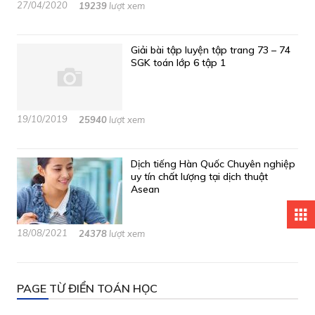
27/04/2020
19239
lượt xem
Giải bài tập luyện tập trang 73 – 74
SGK toán lớp 6 tập 1
19/10/2019
25940
lượt xem
Dịch tiếng Hàn Quốc Chuyên nghiệp
uy tín chất lượng tại dịch thuật
Asean
apps
18/08/2021
24378
lượt xem
PAGE TỪ ĐIỂN TOÁN HỌC