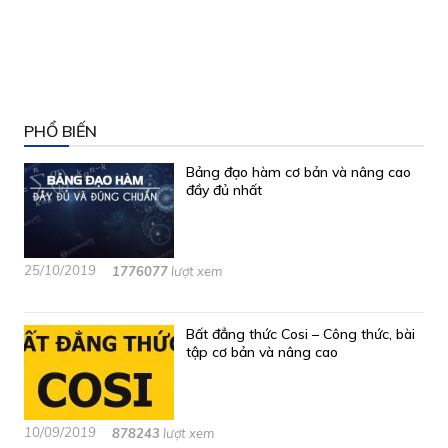
PHỔ BIẾN
Bảng đạo hàm cơ bản và nâng cao
đầy đủ nhất
25/10/2019
1776077
lượt xem
Bất đẳng thức Cosi – Công thức, bài
tập cơ bản và nâng cao
10/09/2019
878243
lượt xem