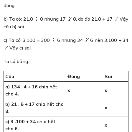
đúng.
b) Ta có: 21.8 ⋮ 8 nhưng 17 ⋮̸ 8, do đó 21.8 + 17 ⋮̸ Vậy
câu b) sai.
c) Ta có: 3.100 = 300 ⋮ 6 nhưng 34 ⋮̸ 6 nên 3.100 + 34
⋮̸ Vậy c) sai.
Ta có bảng:
Câu
Đúng
Sai
a) 134 . 4 + 16 chia hết
x
s
cho 4.
b) 21 . 8 + 17 chia hết cho
x
8.
c) 3 .100 + 34 chia hết
x
cho 6.