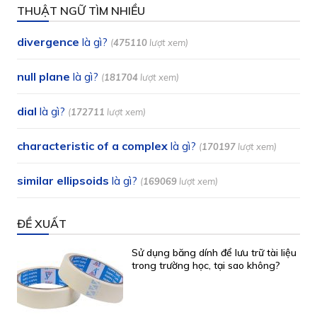
THUẬT NGỮ TÌM NHIỀU
divergence
là gì?
(
475110
lượt xem)
null plane
là gì?
(
181704
lượt xem)
dial
là gì?
(
172711
lượt xem)
characteristic of a complex
là gì?
(
170197
lượt xem)
similar ellipsoids
là gì?
(
169069
lượt xem)
ĐỀ XUẤT
Sử dụng băng dính để lưu trữ tài liệu
trong trường học, tại sao không?