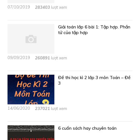
07/10/2019
283403
lượt xem
Giải toán lớp 6 bài 1: Tập hợp. Phần
tử của tập hợp
09/09/2019
260891
lượt xem
Đề thi học kì 2 lớp 3 môn Toán – Đề
3
14/06/2020
237021
lượt xem
6 cuốn sách hay chuyên toán