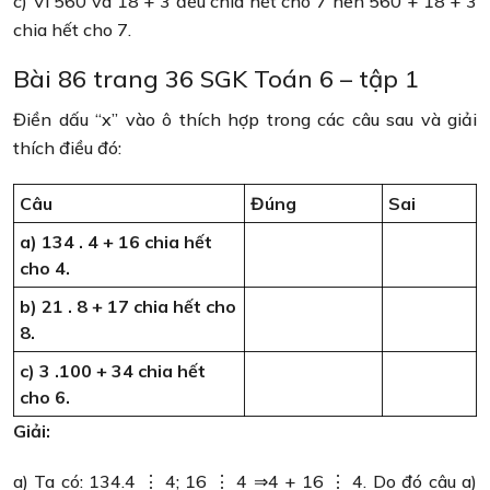
c) Vì 560 và 18 + 3 đều chia hết cho 7 nên 560 + 18 + 3
chia hết cho 7.
Bài 86 trang 36 SGK Toán 6 – tập 1
Điền dấu “x” vào ô thích hợp trong các câu sau và giải
thích điều đó:
Câu
Đúng
Sai
a) 134 . 4 + 16 chia hết
cho 4.
b) 21 . 8 + 17 chia hết cho
8.
c) 3 .100 + 34 chia hết
cho 6.
Giải:
a) Ta có: 134.4 ⋮ 4; 16 ⋮ 4 ⇒4 + 16 ⋮ 4. Do đó câu a)