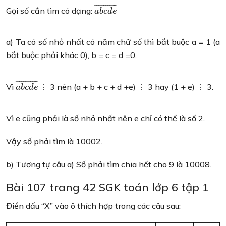
¯
¯
¯
¯
¯
¯
¯
¯
¯
¯
¯
¯
Gọi số cần tìm có dạng:
a
b
c
d
e
a) Ta có số nhỏ nhất có năm chữ số thì bắt buộc a = 1 (a
bắt buộc phải khác 0), b = c = d =0.
¯
¯
¯
¯
¯
¯
¯
¯
¯
¯
¯
¯
Vì
⋮ 3 nên (a + b + c + d +e) ⋮ 3 hay (1 + e) ⋮ 3.
a
b
c
d
e
Vì e cũng phải là số nhỏ nhất nên e chỉ có thể là số 2.
Vậy số phải tìm là 10002.
b) Tương tự câu a) Số phải tìm chia hết cho 9 là 10008.
Bài 107 trang 42 SGK toán lớp 6 tập 1
Điền dấu “X” vào ô thích hợp trong các câu sau: