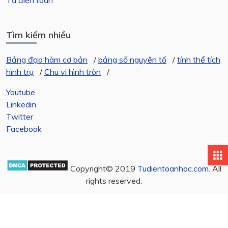
Tìm kiếm nhiều
Bảng đạo hàm cơ bản
/
bảng số nguyên tố
/
tính thể tích
hình trụ
/
Chu vi hình tròn
/
Youtube
Linkedin
Twitter
Facebook
apps
Copyright© 2019
Tudientoanhoc.com
. All
rights reserved.