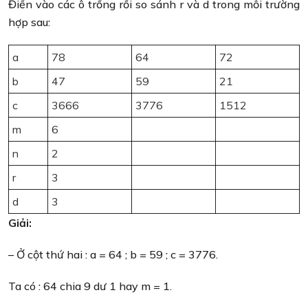
Điền vào các ô trống rồi so sánh r và d trong mỗi trường
hợp sau:
a
78
64
72
b
47
59
21
c
3666
3776
1512
m
6
n
2
r
3
d
3
Giải:
– Ở cột thứ hai : a = 64 ; b = 59 ; c = 3776.
Ta có : 64 chia 9 dư 1 hay m = 1.