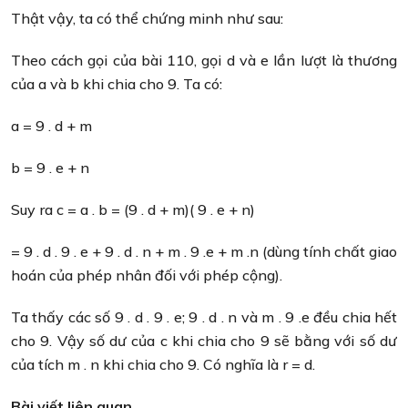
Thật vậy, ta có thể chứng minh như sau:
Theo cách gọi của bài 110, gọi d và e lần lượt là thương
của a và b khi chia cho 9. Ta có:
a = 9 . d + m
b = 9 . e + n
Suy ra c = a . b = (9 . d + m)( 9 . e + n)
= 9 . d . 9 . e + 9 . d . n + m . 9 .e + m .n (dùng tính chất giao
hoán của phép nhân đối với phép cộng).
Ta thấy các số 9 . d . 9 . e; 9 . d . n và m . 9 .e đều chia hết
cho 9. Vậy số dư của c khi chia cho 9 sẽ bằng với số dư
của tích m . n khi chia cho 9. Có nghĩa là r = d.
Bài viết liên quan