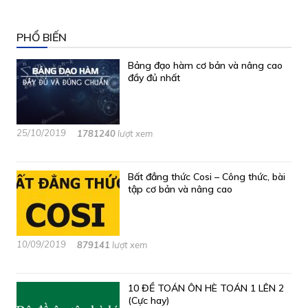
PHỔ BIẾN
Bảng đạo hàm cơ bản và nâng cao
đầy đủ nhất
25/10/2019
1781240
lượt xem
Bất đẳng thức Cosi – Công thức, bài
tập cơ bản và nâng cao
10/09/2019
879141
lượt xem
10 ĐỀ TOÁN ÔN HÈ TOÁN 1 LÊN 2
(Cực hay)