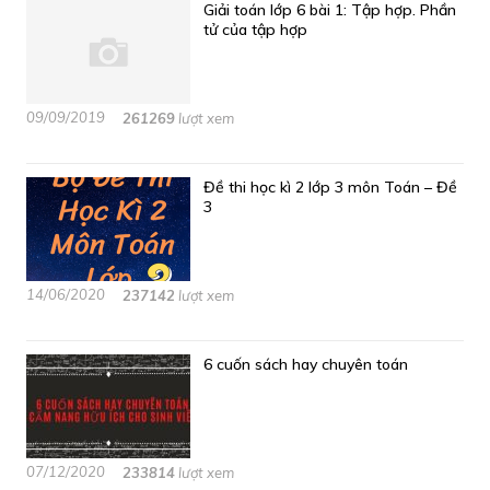
Giải toán lớp 6 bài 1: Tập hợp. Phần
tử của tập hợp
09/09/2019
261269
lượt xem
Đề thi học kì 2 lớp 3 môn Toán – Đề
3
14/06/2020
237142
lượt xem
6 cuốn sách hay chuyên toán
07/12/2020
233814
lượt xem