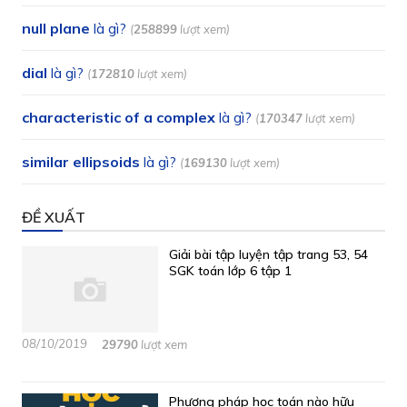
null plane
là gì?
(
258899
lượt xem)
dial
là gì?
(
172810
lượt xem)
characteristic of a complex
là gì?
(
170347
lượt xem)
similar ellipsoids
là gì?
(
169130
lượt xem)
ĐỀ XUẤT
Giải bài tập luyện tập trang 53, 54
SGK toán lớp 6 tập 1
08/10/2019
29790
lượt xem
Phương pháp học toán nào hữu