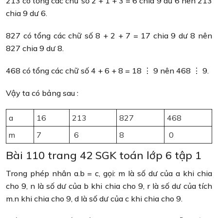
213 có tổng các chữ số 2 + 1 + 3 = 6 chia 9 dư 6 nên 213
chia 9 dư 6.
827 có tổng các chữ số 8 + 2 + 7 = 17 chia 9 dư 8 nên
827 chia 9 dư 8.
468 có tổng các chữ số 4 + 6 + 8 = 18 ⋮ 9 nên 468 ⋮ 9.
Vậy ta có bảng sau :
a
16
213
827
468
m
7
6
8
0
Bài 110 trang 42 SGK toán lớp 6 tập 1
Trong phép nhân a.b = c, gọi: m là số dư của a khi chia
cho 9, n là số dư của b khi chia cho 9, r là số dư của tích
m.n khi chia cho 9, d là số dư của c khi chia cho 9.