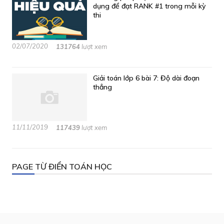
dụng để đạt RANK #1 trong mỗi kỳ
thi
02/07/2020
131764
lượt xem
Giải toán lớp 6 bài 7: Độ dài đoạn
thẳng
11/11/2019
117439
lượt xem
PAGE TỪ ĐIỂN TOÁN HỌC