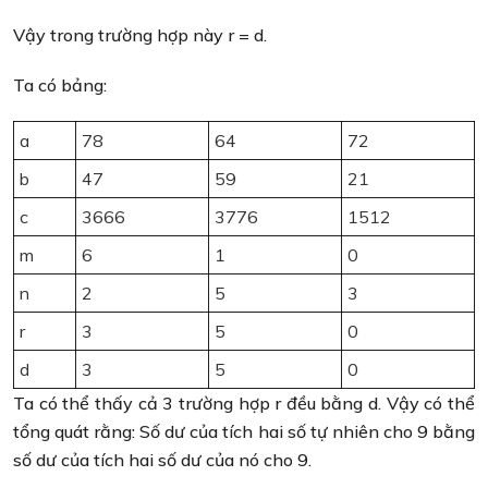
Vậy trong trường hợp này r = d.
Ta có bảng:
a
78
64
72
b
47
59
21
c
3666
3776
1512
m
6
1
0
n
2
5
3
r
3
5
0
d
3
5
0
Ta có thể thấy cả 3 trường hợp r đều bằng d. Vậy có thể
tổng quát rằng: Số dư của tích hai số tự nhiên cho 9 bằng
số dư của tích hai số dư của nó cho 9.