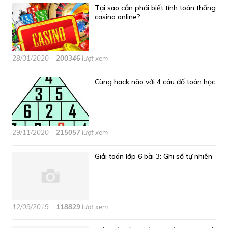
Tại sao cần phải biết tính toán thắng
casino online?
28/01/2020
200346
lượt xem
Cùng hack não với 4 câu đố toán học
29/11/2020
215057
lượt xem
Giải toán lớp 6 bài 3: Ghi số tự nhiên
12/09/2019
118829
lượt xem