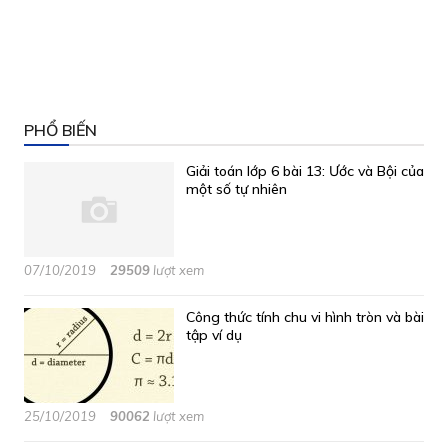
PHỔ BIẾN
Giải toán lớp 6 bài 13: Ước và Bội của
một số tự nhiên
07/10/2019
29509
lượt xem
Công thức tính chu vi hình tròn và bài
tập ví dụ
25/10/2019
90062
lượt xem