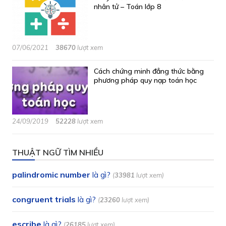
nhân tử – Toán lớp 8
07/06/2021
38670
lượt xem
Cách chứng minh đẳng thức bằng
phương pháp quy nạp toán học
24/09/2019
52228
lượt xem
THUẬT NGỮ TÌM NHIỀU
palindromic number
là gì?
(
33981
lượt xem)
congruent trials
là gì?
(
23260
lượt xem)
escribe
là gì?
(
26185
lượt xem)