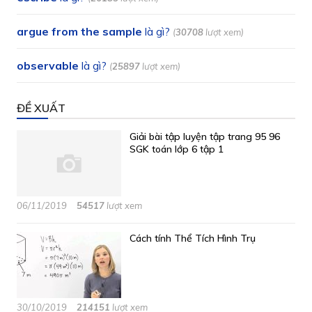
argue from the sample
là gì?
(
30708
lượt xem)
observable
là gì?
(
25897
lượt xem)
ĐỀ XUẤT
Giải bài tập luyện tập trang 95 96
SGK toán lớp 6 tập 1
06/11/2019
54517
lượt xem
Cách tính Thể Tích Hình Trụ
30/10/2019
214151
lượt xem