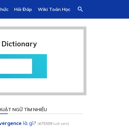
search
Thức
Hỏi Đáp
Wiki Toán Học
 Dictionary
HUẬT NGỮ TÌM NHIỀU
ivergence
là gì?
(
475509
lượt xem)