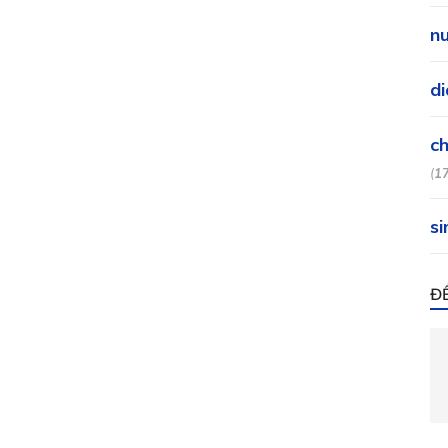
nu
di
ch
(
1
si
Đ