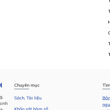
M
Chuyên mục
Tìm
g,
Sách, Tài liệu
Bản
sinh
ngu
Khảo sát hàm số
nh