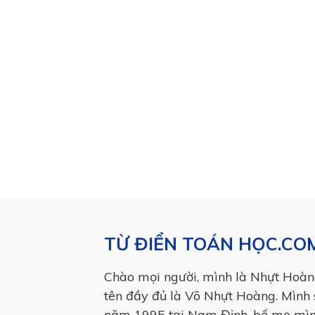
TỪ ĐIỂN TOÁN HỌC.CO
Chào mọi người, mình là Nhựt Hoàn
tên đầy đủ là Võ Nhựt Hoàng. Mình 
năm 1995 tại Nam Định, bố mẹ mì