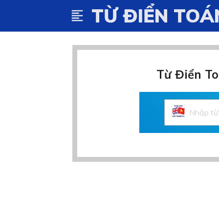
TỪ ĐIỂN TOÁ
format_align_left
Từ Điển To