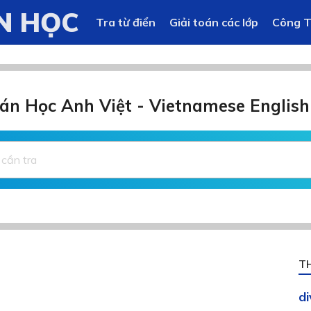
N HỌC
Tra từ điển
Giải toán các lớp
Công 
án Học Anh Việt - Vietnamese English
T
d