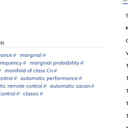
AN
rance
marginal
frequency
marginal probability
manifold of class Cn
ontrol
automatic performance
ic remote control
automatic sacan
control
classic