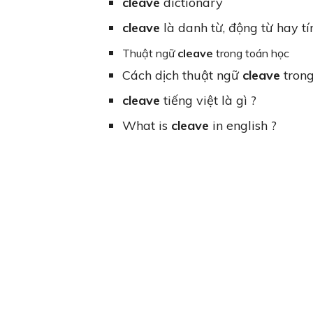
cleave
dictionary
cleave
là danh từ, động từ hay tí
Thuật ngữ
cleave
trong toán học
Cách dịch thuật ngữ
cleave
trong
cleave
tiếng việt là gì ?
What is
cleave
in english ?