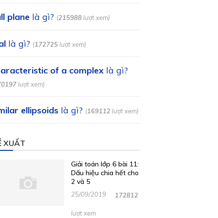
ll plane
là gì?
(
215988
lượt xem)
al
là gì?
(
172725
lượt xem)
aracteristic of a complex
là gì?
70197
lượt xem)
milar ellipsoids
là gì?
(
169112
lượt xem)
Ề XUẤT
Giải toán lớp 6 bài 11:
Dấu hiệu chia hết cho
2 và 5
25/09/2019
172812
lượt xem