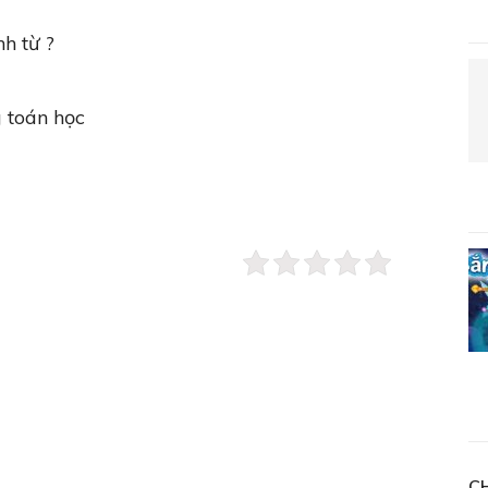
nh từ ?
 toán học
C