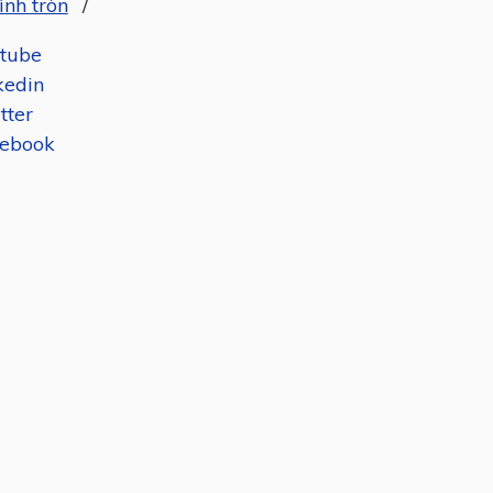
ình tròn
/
tube
kedin
tter
ebook