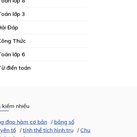
Toán lớp 8
Toán lớp 3
Hỏi Đáp
Công Thức
Toán lớp 6
Từ điển toán
 kiếm nhiều
g đạo hàm cơ bản
/
bảng số
yên tố
/
tính thể tích hình trụ
/
Chu