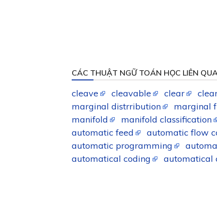
CÁC THUẬT NGỮ TOÁN HỌC LIÊN QU
cleave
cleavable
clear
clea
marginal distrribution
marginal 
manifold
manifold classification
automatic feed
automatic flow c
automatic programming
automat
automatical coding
automatical 