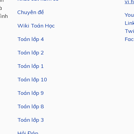
vi h
à
Chuyên đề
You
mình
Lin
Wiki Toán Học
Twi
Toán lớp 4
Fac
Toán lớp 2
Toán lớp 1
Toán lớp 10
Toán lớp 9
Toán lớp 8
Toán lớp 3
Hỏi Đáp