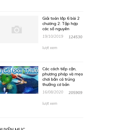
Giải toán lớp 6 bài 2
chương 2: Tập hợp
các số nguyên
19/10/2019
124530
lượt xem
Các cách tiếp cận,
phương pháp và mẹo
chơi bắn cá trúng
thưởng cơ bản
16/08/2020
205909
lượt xem
HUYÊN MỤC