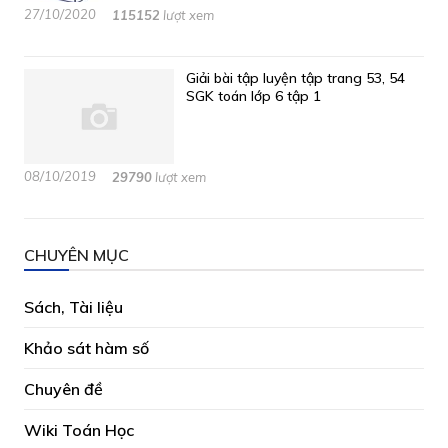
27/10/2020
115152
lượt xem
Giải bài tập luyện tập trang 53, 54
SGK toán lớp 6 tập 1
08/10/2019
29790
lượt xem
CHUYÊN MỤC
Sách, Tài liệu
Khảo sát hàm số
Chuyên đề
Wiki Toán Học