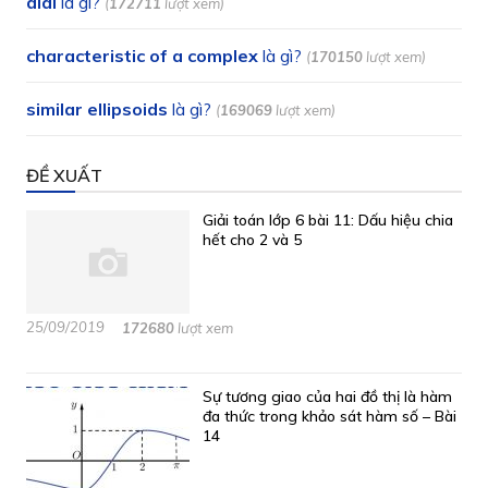
dial
là gì?
(
172711
lượt xem)
characteristic of a complex
là gì?
(
170150
lượt xem)
similar ellipsoids
là gì?
(
169069
lượt xem)
ĐỀ XUẤT
Giải toán lớp 6 bài 11: Dấu hiệu chia
hết cho 2 và 5
25/09/2019
172680
lượt xem
Sự tương giao của hai đồ thị là hàm
đa thức trong khảo sát hàm số – Bài
14