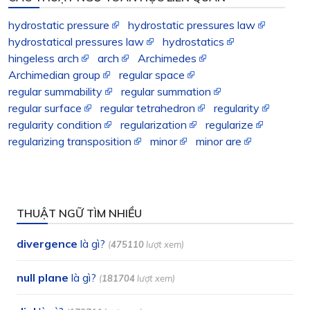
hydrostatic pressure
hydrostatic pressures law
hydrostatical pressures law
hydrostatics
hingeless arch
arch
Archimedes
Archimedian group
regular space
regular summability
regular summation
regular surface
regular tetrahedron
regularity
regularity condition
regularization
regularize
regularizing transposition
minor
minor are
THUẬT NGỮ TÌM NHIỀU
divergence
là gì?
(
475110
lượt xem)
null plane
là gì?
(
181704
lượt xem)