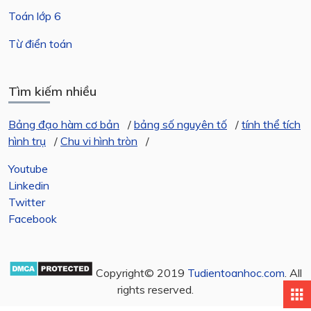
Toán lớp 6
Từ điển toán
Tìm kiếm nhiều
Bảng đạo hàm cơ bản
/
bảng số nguyên tố
/
tính thể tích
hình trụ
/
Chu vi hình tròn
/
Youtube
Linkedin
Twitter
Facebook
Copyright© 2019
Tudientoanhoc.com
. All
rights reserved.
apps