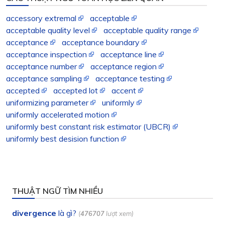
accessory extremal
acceptable
acceptable quality level
acceptable quality range
acceptance
acceptance boundary
acceptance inspection
acceptance line
acceptance number
acceptance region
acceptance sampling
acceptance testing
accepted
accepted lot
accent
uniformizing parameter
uniformly
uniformly accelerated motion
uniformly best constant risk estimator (UBCR)
uniformly best desision function
THUẬT NGỮ TÌM NHIỀU
divergence
là gì?
(
476707
lượt xem)