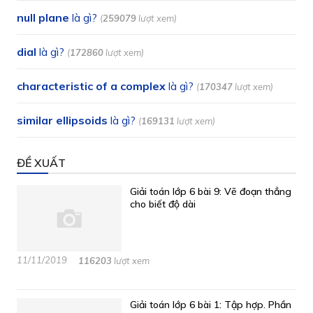
null plane
là gì?
(
259079
lượt xem)
dial
là gì?
(
172860
lượt xem)
characteristic of a complex
là gì?
(
170347
lượt xem)
similar ellipsoids
là gì?
(
169131
lượt xem)
ĐỀ XUẤT
Giải toán lớp 6 bài 9: Vẽ đoạn thẳng
cho biết độ dài
11/11/2019
116203
lượt xem
Giải toán lớp 6 bài 1: Tập hợp. Phần