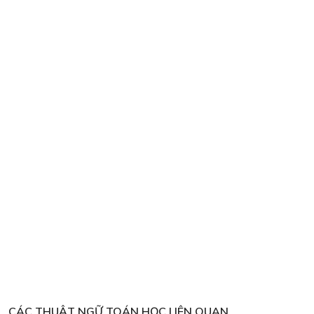
CÁC THUẬT NGỮ TOÁN HỌC LIÊN QUAN