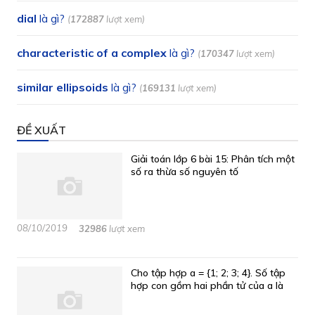
dial
là gì?
(
172887
lượt xem)
characteristic of a complex
là gì?
(
170347
lượt xem)
similar ellipsoids
là gì?
(
169131
lượt xem)
ĐỀ XUẤT
Giải toán lớp 6 bài 15: Phân tích một
số ra thừa số nguyên tố
08/10/2019
32986
lượt xem
Cho tập hợp a = {1; 2; 3; 4}. Số tập
hợp con gồm hai phần tử của a là