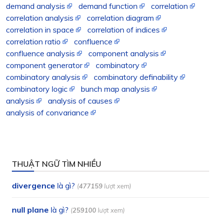
demand analysis
demand function
correlation
correlation analysis
correlation diagram
correlation in space
correlation of indices
correlation ratio
confluence
confluence analysis
component analysis
component generator
combinatory
combinatory analysis
combinatory definability
combinatory logic
bunch map analysis
analysis
analysis of causes
analysis of convariance
THUẬT NGỮ TÌM NHIỀU
divergence
là gì?
(
477159
lượt xem)
null plane
là gì?
(
259100
lượt xem)