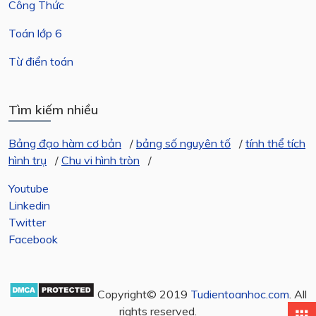
Công Thức
Toán lớp 6
Từ điển toán
Tìm kiếm nhiều
Bảng đạo hàm cơ bản
/
bảng số nguyên tố
/
tính thể tích
hình trụ
/
Chu vi hình tròn
/
Youtube
Linkedin
Twitter
Facebook
Copyright© 2019
Tudientoanhoc.com
. All
rights reserved.