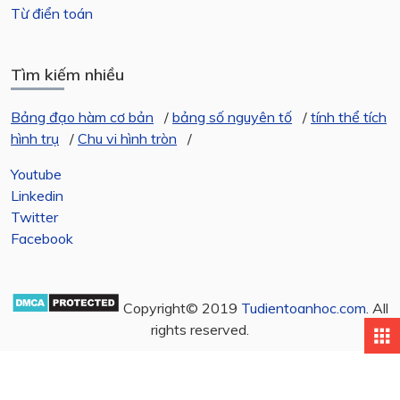
Từ điển toán
Tìm kiếm nhiều
Bảng đạo hàm cơ bản
/
bảng số nguyên tố
/
tính thể tích
hình trụ
/
Chu vi hình tròn
/
Youtube
Linkedin
Twitter
Facebook
Copyright© 2019
Tudientoanhoc.com
. All
rights reserved.
apps