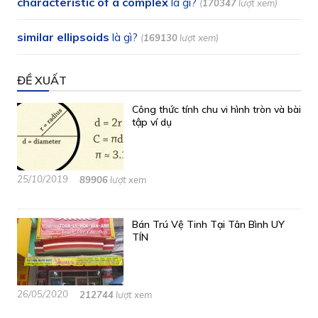
characteristic of a complex
là gì?
(
170347
lượt xem)
similar ellipsoids
là gì?
(
169130
lượt xem)
ĐỀ XUẤT
Công thức tính chu vi hình tròn và bài
tập ví dụ
25/10/2019
89906
lượt xem
Bán Trú Vệ Tinh Tại Tân Bình UY
TÍN
26/05/2020
212744
lượt xem