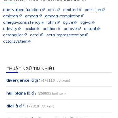
one-valued function
omit
omitted
omission
omicron
omega
omega-completion
omega-consistency
ohm
ogive
ogival
odevity
ocular
octillion
octave
octant
octangular
octal
octal representation
octal system
THUẬT NGỮ TÌM NHIỀU
divergence
là gì?
(
476110
lượt xem)
null plane
là gì?
(
258899
lượt xem)
dial
là gì?
(
172810
lượt xem)