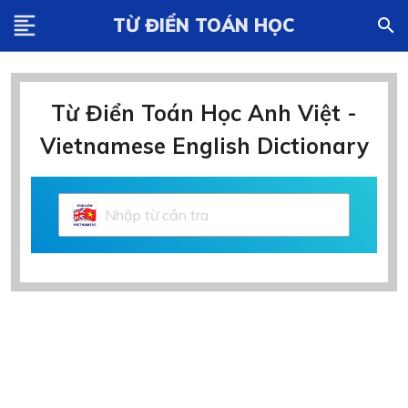
format_align_left
TỪ ĐIỂN TOÁN HỌC
search
Từ Điển Toán Học Anh Việt -
Vietnamese English Dictionary