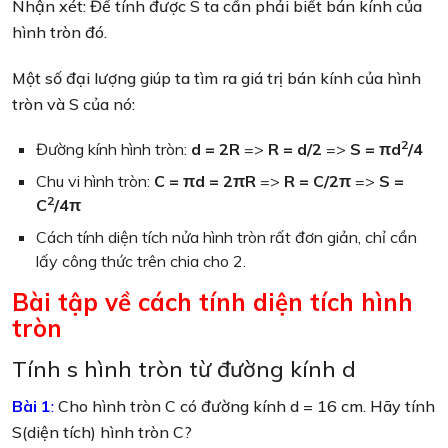
Nhận xét: Để tính được S ta cần phải biết bán kính của
hình tròn đó.
Một số đại lượng giúp ta tìm ra giá trị bán kính của hình
tròn và S của nó:
2
Đường kính hình tròn:
d = 2R
=>
R = d/2
=>
S = πd
/4
Chu vi hình tròn:
C = πd = 2πR
=>
R = C/2π
=>
S =
2
C
/4π
Cách tính diện tích nửa hình tròn rất đơn giản, chỉ cần
lấy công thức trên chia cho 2.
Bài tập về cách tính diện tích hình
tròn
Tính s hình tròn từ đường kính d
Bài 1
:
Cho hình tròn C có đường kính d = 16 cm. Hãy tính
S(diện tích) hình tròn C?