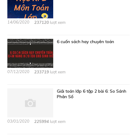
14/06/2020
237120
lượt xem
6 cuốn sách hay chuyên toán
07/12/2020
233719
lượt xem
Giải toán lớp 6 tập 2 bài 6: So Sánh
Phân Số
03/01/2020
225994
lượt xem