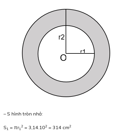
– S hình tròn nhỏ:
2
2
2
S
= πr
= 3,14.10
= 314 cm
1
1