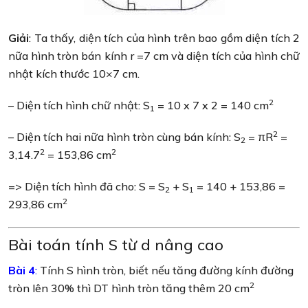
Giải
: Ta thấy, diện tích của hình trên bao gồm diện tích 2
nữa hình tròn bán kính r =7 cm và diện tích của hình chữ
nhật kích thước 10×7 cm.
2
– Diện tích hình chữ nhật: S
= 10 x 7 x 2 = 140 cm
1
2
– Diện tích hai nữa hình tròn cùng bán kính: S
= πR
=
2
2
2
3,14.7
= 153,86 cm
=> Diện tích hình đã cho: S = S
+ S
= 140 + 153,86 =
2
1
2
293,86 cm
Bài toán tính S từ d nâng cao
Bài 4
:
Tính S hình tròn, biết nếu tăng đường kính đường
2
tròn lên 30% thì DT hình tròn tăng thêm 20 cm