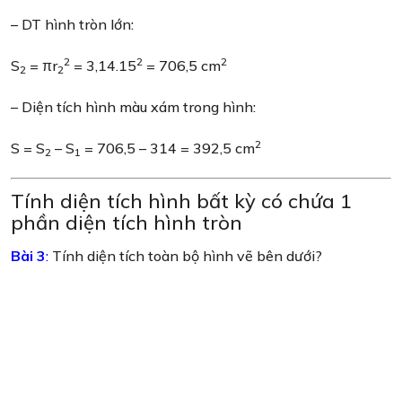
– DT hình tròn lớn:
2
2
2
S
= πr
= 3,14.15
= 706,5 cm
2
2
– Diện tích hình màu xám trong hình:
2
S = S
– S
= 706,5 – 314 = 392,5 cm
2
1
Tính diện tích hình bất kỳ có chứa 1
phần diện tích hình tròn
Bài 3
:
Tính diện tích toàn bộ hình vẽ bên dưới?