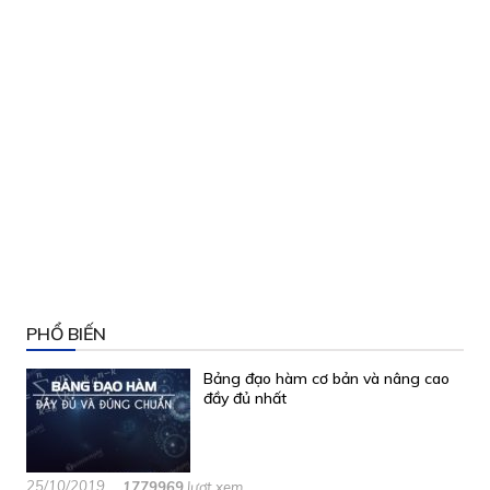
PHỔ BIẾN
Bảng đạo hàm cơ bản và nâng cao
đầy đủ nhất
25/10/2019
1779969
lượt xem