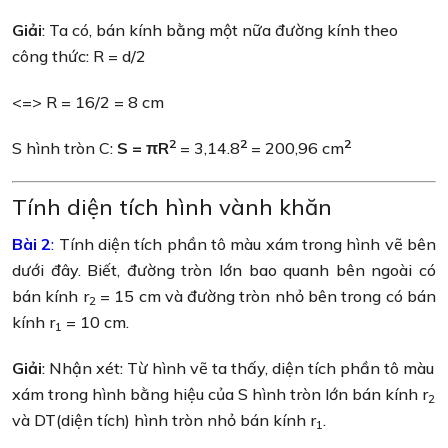
Giải
: Ta có, bán kính bằng một nữa đường kính theo
công thức: R = d/2
<=> R = 16/2 = 8 cm
2
2
2
S hình tròn C:
S = πR
= 3,14.8
= 200,96 cm
Tính diện tích hình vành khăn
Bài 2
:
Tính diện tích phần tô màu xám trong hình vẽ bên
dưới đây. Biết, đường tròn lớn bao quanh bên ngoài có
bán kính r
= 15 cm và đường tròn nhỏ bên trong có bán
2
kính r
= 10 cm.
1
Giải
: Nhận xét: Từ hình vẽ ta thấy, diện tích phần tô màu
xám trong hình bằng hiệu của S hình tròn lớn bán kính r
2
và DT(diện tích) hình tròn nhỏ bán kính r
.
1