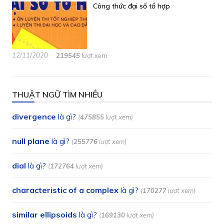
Công thức đại số tổ hợp
12/11/2020
219545
lượt xem
THUẬT NGỮ TÌM NHIỀU
divergence
là gì?
(
475855
lượt xem)
null plane
là gì?
(
255776
lượt xem)
dial
là gì?
(
172764
lượt xem)
characteristic of a complex
là gì?
(
170277
lượt xem)
similar ellipsoids
là gì?
(
169130
lượt xem)