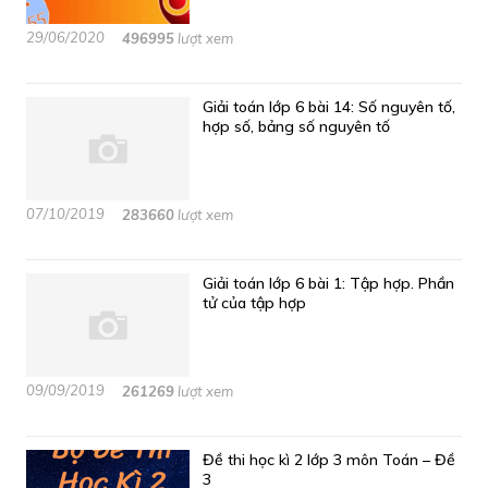
29/06/2020
496995
lượt xem
Giải toán lớp 6 bài 14: Số nguyên tố,
hợp số, bảng số nguyên tố
07/10/2019
283660
lượt xem
Giải toán lớp 6 bài 1: Tập hợp. Phần
tử của tập hợp
09/09/2019
261269
lượt xem
Đề thi học kì 2 lớp 3 môn Toán – Đề
3