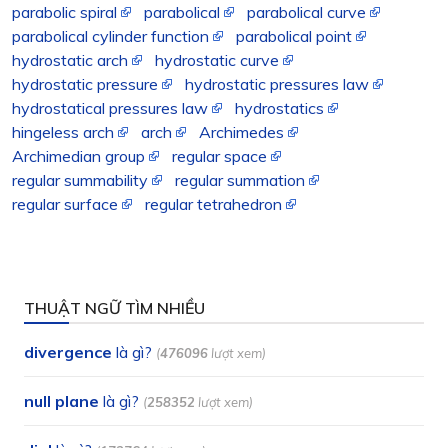
parabolic spiral
parabolical
parabolical curve
parabolical cylinder function
parabolical point
hydrostatic arch
hydrostatic curve
hydrostatic pressure
hydrostatic pressures law
hydrostatical pressures law
hydrostatics
hingeless arch
arch
Archimedes
Archimedian group
regular space
regular summability
regular summation
regular surface
regular tetrahedron
THUẬT NGỮ TÌM NHIỀU
divergence
là gì?
(
476096
lượt xem)
null plane
là gì?
(
258352
lượt xem)