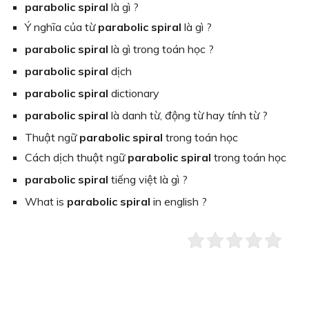
parabolic spiral
là gì ?
Ý nghĩa của từ
parabolic spiral
là gì ?
parabolic spiral
là gì trong toán học ?
parabolic spiral
dịch
parabolic spiral
dictionary
parabolic spiral
là danh từ, động từ hay tính từ ?
Thuật ngữ
parabolic spiral
trong toán học
Cách dịch thuật ngữ
parabolic spiral
trong toán học
parabolic spiral
tiếng việt là gì ?
What is
parabolic spiral
in english ?