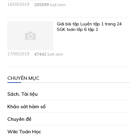
16/09/2019
205699
lượt xem
Giải bài tập Luyện tập 1 trang 24
SGK toán lớp 6 tập 1
17/09/2019
47442
lượt xem
CHUYÊN MỤC
Sách, Tài liệu
Khảo sát hàm số
Chuyên đề
Wiki Toán Học