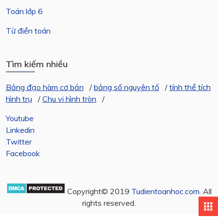
Toán lớp 6
Từ điển toán
Tìm kiếm nhiều
Bảng đạo hàm cơ bản
/
bảng số nguyên tố
/
tính thể tích
hình trụ
/
Chu vi hình tròn
/
Youtube
Linkedin
Twitter
Facebook
Copyright© 2019
Tudientoanhoc.com
. All
rights reserved.
apps