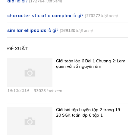
dial
là gì?
(
172764
lượt xem)
characteristic of a complex
là gì?
(
170277
lượt xem)
similar ellipsoids
là gì?
(
169130
lượt xem)
ĐỀ XUẤT
Giải toán lớp 6 Bài 1 Chương 2: Làm
quen với số nguyên âm
19/10/2019
33023
lượt xem
Giải bài tập Luyện tập 2 trang 19 –
20 SGK toán lớp 6 tập 1