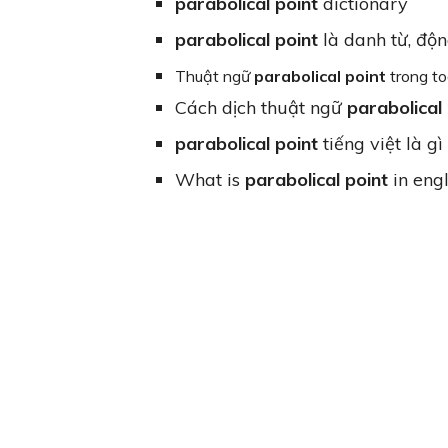
parabolical point
dictionary
parabolical point
là danh từ, độn
Thuật ngữ
parabolical point
trong t
Cách dịch thuật ngữ
parabolical 
parabolical point
tiếng việt là gì
What is
parabolical point
in engl