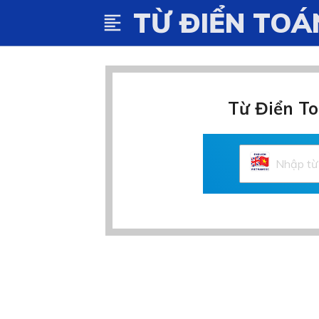
TỪ ĐIỂN TOÁ
format_align_left
Từ Điển To