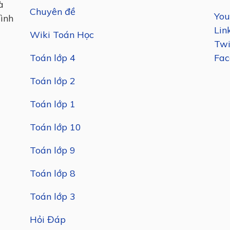
à
Chuyên đề
You
mình
Lin
Wiki Toán Học
Twi
Toán lớp 4
Fac
Toán lớp 2
Toán lớp 1
Toán lớp 10
Toán lớp 9
Toán lớp 8
Toán lớp 3
Hỏi Đáp