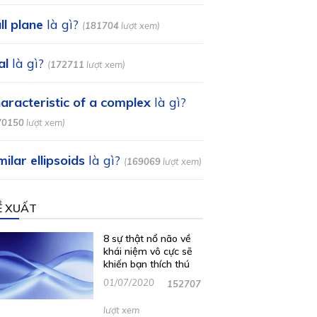
ll plane
là gì?
(
181704
lượt xem)
al
là gì?
(
172711
lượt xem)
aracteristic of a complex
là gì?
70150
lượt xem)
milar ellipsoids
là gì?
(
169069
lượt xem)
Ề XUẤT
8 sự thật nổ não về
khái niệm vô cực sẽ
khiến bạn thích thú
01/07/2020
152707
lượt xem