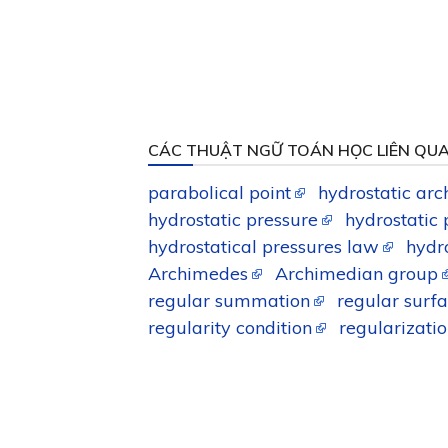
CÁC THUẬT NGỮ TOÁN HỌC LIÊN QU
parabolical point
hydrostatic arc
hydrostatic pressure
hydrostatic
hydrostatical pressures law
hydro
Archimedes
Archimedian group
regular summation
regular surf
regularity condition
regularizati