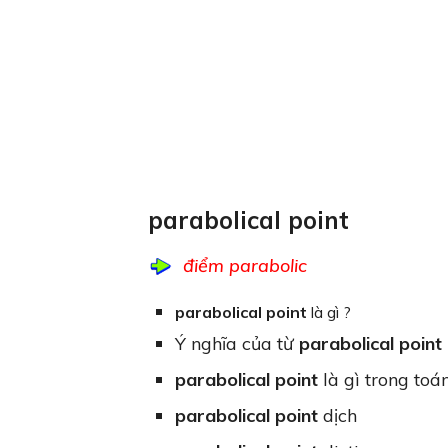
parabolical point
điểm parabolic
parabolical point
là gì ?
Ý nghĩa của từ
parabolical point
parabolical point
là gì trong toá
parabolical point
dịch