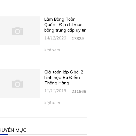
Làm Bằng Toàn
Quốc – Địa chỉ mua
bằng trung cấp uy tín
14/12/2020
17829
lượt xem
Giải toán lớp 6 bài 2
hình học: Ba Điểm
Thẳng Hàng
11/11/2019
211868
lượt xem
HUYÊN MỤC