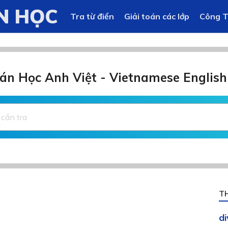
N HỌC
Tra từ điển
Giải toán các lớp
Công 
án Học Anh Việt - Vietnamese English
T
d