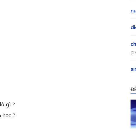
nu
di
ch
(
1
si
Đ
là gì ?
n học ?