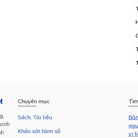
M
Chuyên mục
Tìm
g,
Sách, Tài liệu
Bản
sinh
ngu
Khảo sát hàm số
nh
vi h