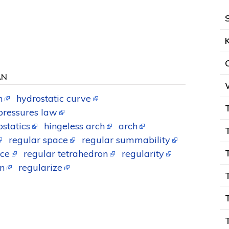
AN
h
hydrostatic curve
 pressures law
statics
hingeless arch
arch
regular space
regular summability
ace
regular tetrahedron
regularity
on
regularize