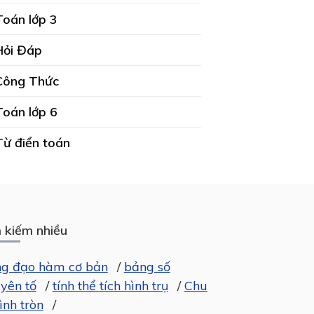
Toán lớp 3
Hỏi Đáp
Công Thức
Toán lớp 6
Từ điển toán
 kiếm nhiều
g đạo hàm cơ bản
/
bảng số
yên tố
/
tính thể tích hình trụ
/
Chu
ình tròn
/