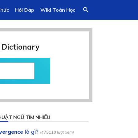
search
Thức
Hỏi Đáp
Wiki Toán Học
 Dictionary
HUẬT NGỮ TÌM NHIỀU
ivergence
là gì?
(
475110
lượt xem)