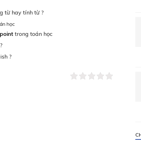
g từ hay tính từ ?
oán học
point
trong toán học
 ?
ish ?
C