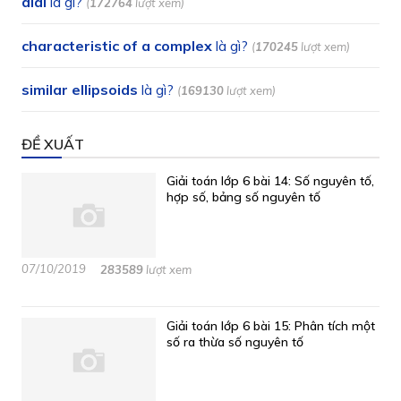
dial
là gì?
(
172764
lượt xem)
characteristic of a complex
là gì?
(
170245
lượt xem)
similar ellipsoids
là gì?
(
169130
lượt xem)
ĐỀ XUẤT
Giải toán lớp 6 bài 14: Số nguyên tố,
hợp số, bảng số nguyên tố
07/10/2019
283589
lượt xem
Giải toán lớp 6 bài 15: Phân tích một
số ra thừa số nguyên tố