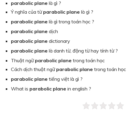
parabolic plane
là gì ?
Ý nghĩa của từ
parabolic plane
là gì ?
parabolic plane
là gì trong toán học ?
parabolic plane
dịch
parabolic plane
dictionary
parabolic plane
là danh từ, động từ hay tính từ ?
Thuật ngữ
parabolic plane
trong toán học
Cách dịch thuật ngữ
parabolic plane
trong toán học
parabolic plane
tiếng việt là gì ?
What is
parabolic plane
in english ?