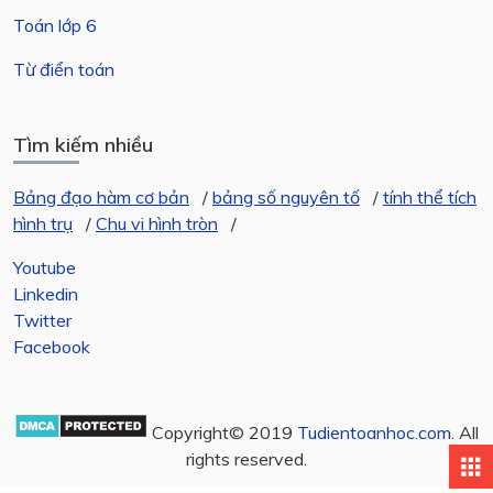
Toán lớp 6
Từ điển toán
Tìm kiếm nhiều
Bảng đạo hàm cơ bản
/
bảng số nguyên tố
/
tính thể tích
hình trụ
/
Chu vi hình tròn
/
Youtube
Linkedin
Twitter
Facebook
Copyright© 2019
Tudientoanhoc.com
. All
rights reserved.
apps