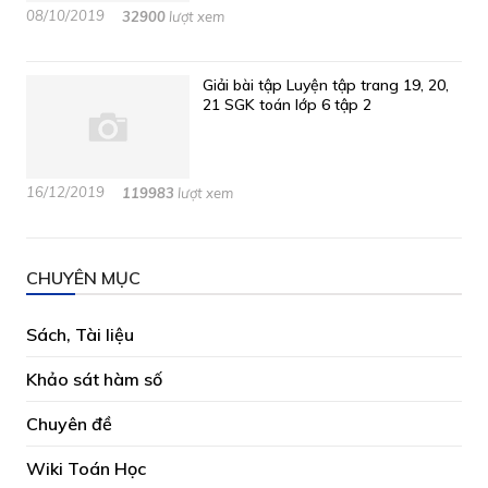
08/10/2019
32900
lượt xem
Giải bài tập Luyện tập trang 19, 20,
21 SGK toán lớp 6 tập 2
16/12/2019
119983
lượt xem
CHUYÊN MỤC
Sách, Tài liệu
Khảo sát hàm số
Chuyên đề
Wiki Toán Học