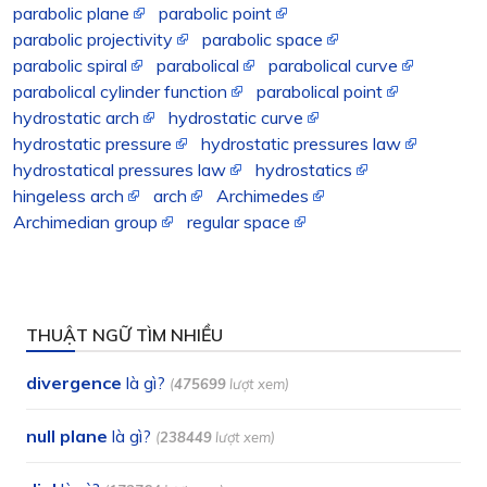
parabolic plane
parabolic point
parabolic projectivity
parabolic space
parabolic spiral
parabolical
parabolical curve
parabolical cylinder function
parabolical point
hydrostatic arch
hydrostatic curve
hydrostatic pressure
hydrostatic pressures law
hydrostatical pressures law
hydrostatics
hingeless arch
arch
Archimedes
Archimedian group
regular space
THUẬT NGỮ TÌM NHIỀU
divergence
là gì?
(
475699
lượt xem)
null plane
là gì?
(
238449
lượt xem)