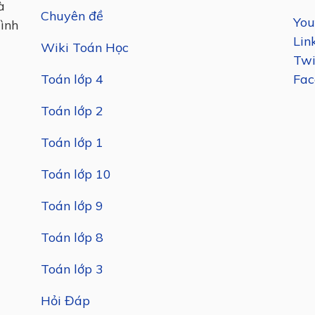
à
Chuyên đề
You
mình
Lin
Wiki Toán Học
Twi
Toán lớp 4
Fac
Toán lớp 2
Toán lớp 1
Toán lớp 10
Toán lớp 9
Toán lớp 8
Toán lớp 3
Hỏi Đáp