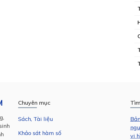
M
Chuyên mục
Tìm
g,
Sách, Tài liệu
Bản
sinh
ngu
Khảo sát hàm số
nh
vi h