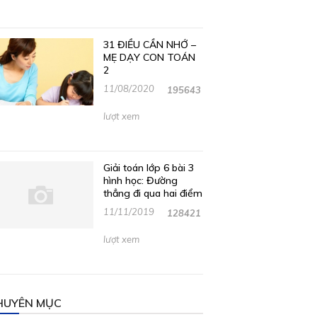
31 ĐIỀU CẦN NHỚ –
MẸ DẠY CON TOÁN
2
11/08/2020
195643
lượt xem
Giải toán lớp 6 bài 3
hình học: Đường
thẳng đi qua hai điểm
11/11/2019
128421
lượt xem
HUYÊN MỤC