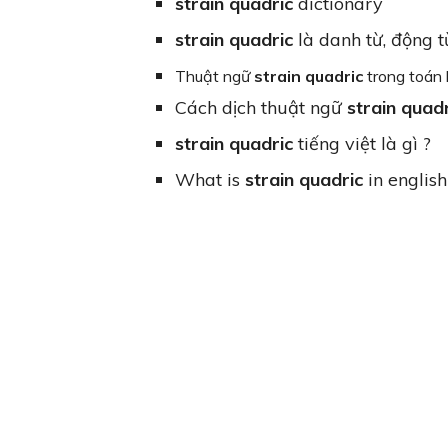
strain quadric
dictionary
strain quadric
là danh từ, động từ
Thuật ngữ
strain quadric
trong toán
Cách dịch thuật ngữ
strain quad
strain quadric
tiếng việt là gì ?
What is
strain quadric
in english