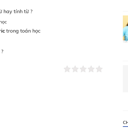
 hay tính từ ?
 học
ric
trong toán học
 ?
C