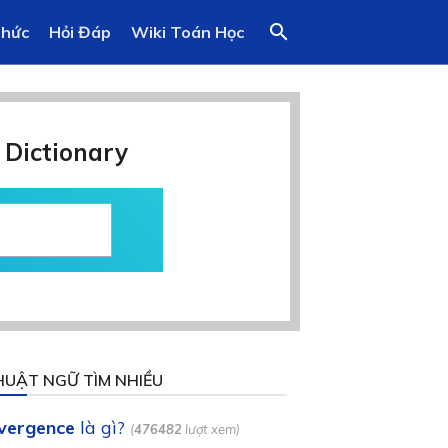
search
Thức
Hỏi Đáp
Wiki Toán Học
 Dictionary
HUẬT NGỮ TÌM NHIỀU
ivergence
là gì?
(
476482
lượt xem)