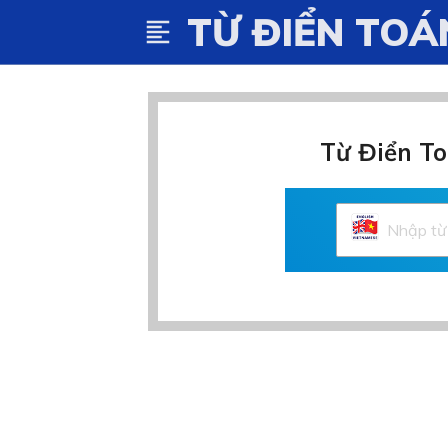
TỪ ĐIỂN TOÁ
format_align_left
Từ Điển To