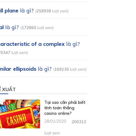
ll plane
là gì?
(
258938
lượt xem)
al
là gì?
(
172860
lượt xem)
aracteristic of a complex
là gì?
70347
lượt xem)
milar ellipsoids
là gì?
(
169130
lượt xem)
Ề XUẤT
Tại sao cần phải biết
tính toán thắng
casino online?
28/01/2020
200313
lượt xem