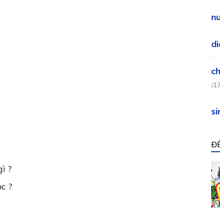
nu
di
ch
(
1
si
Đ
gì ?
ọc ?