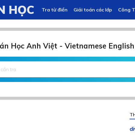
N HỌC
Tra từ điển
Giải toán các lớp
Công 
án Học Anh Việt - Vietnamese English
T
d