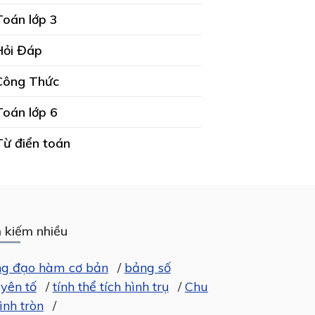
Toán lớp 3
Hỏi Đáp
Công Thức
Toán lớp 6
Từ điển toán
 kiếm nhiều
g đạo hàm cơ bản
/
bảng số
yên tố
/
tính thể tích hình trụ
/
Chu
ình tròn
/