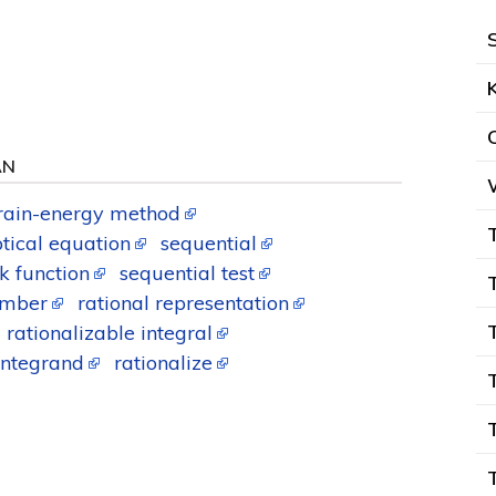
AN
train-energy method
ptical equation
sequential
sk function
sequential test
umber
rational representation
rationalizable integral
 integrand
rationalize