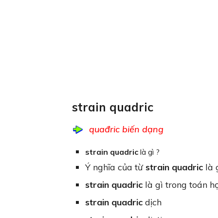
strain quadric
quađric biến dạng
strain quadric
là gì ?
Ý nghĩa của từ
strain quadric
là 
strain quadric
là gì trong toán h
strain quadric
dịch